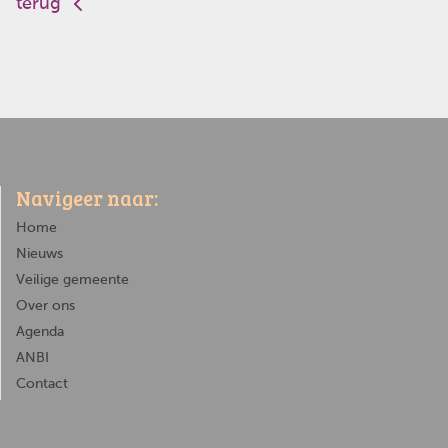
terug
Navigeer naar:
Home
Nieuws
Veilige gemeente
Over ons
Agenda
ANBI
Contact